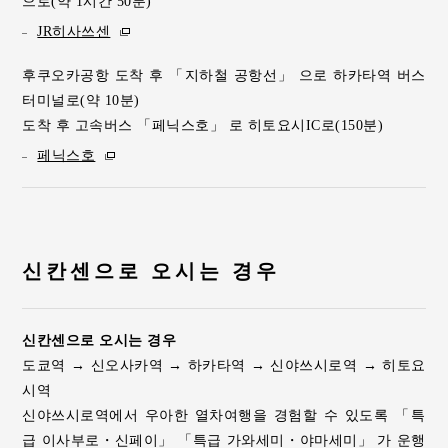
으로(약 1시간 50분)
JR히사쓰센
후쿠오카공항 도착 후 「지하철 공항선」 으로 하카타역 버스
터미널로(약 10분)
도착 후 고속버스 「페닉스호」 로 히토요시IC로(150분)
페닉스호
신칸센으로 오시는 경우
신칸센으로 오시는 경우
도쿄역 → 신오사카역 → 하카타역 → 신야쓰시로역 → 히토요
시역
신야쓰시로역에서 우아한 열차여행을 경험할 수 있도록 「특
급 이사부로・신페이」 「특급 가와세미・야마세미」 가 운행