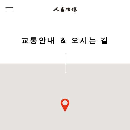
교
통
안
내
＆
오
시
는
길