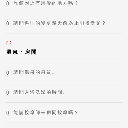
旅館附近有用餐的地方嗎？
請問料理的變更幾天前為止能接受呢？
溫泉・房間
請問溫泉的泉質。
請問入浴洗澡的時間。
能請按摩師來房間按摩嗎？